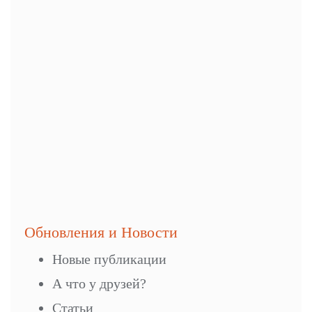
Email
*
Сайт
Сохранить моё имя, email и адрес сайта в этом
браузере для последующих моих комментариев.
Обновления и Новости
Новые публикации
А что у друзей?
Статьи