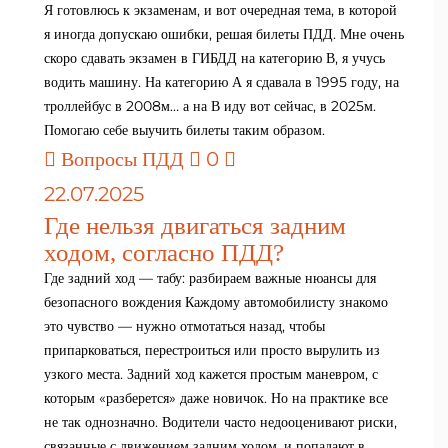
Я готовлюсь к экзаменам, и вот очередная тема, в которой
я иногда допускаю ошибки, решая билеты ПДД. Мне очень
скоро сдавать экзамен в ГИБДД на категорию В, я учусь
водить машину. На категорию А я сдавала в 1995 году, на
троллейбус в 2008м… а на В иду вот сейчас, в 2025м.
Помогаю себе выучить билеты таким образом.
Вопросы ПДД
0
22.07.2025
Где нельзя двигаться задним
ходом, согласно ПДД?
Где задний ход — табу: разбираем важные нюансы для
безопасного вождения Каждому автомобилисту знакомо
это чувство — нужно отмотаться назад, чтобы
припарковаться, перестроиться или просто вырулить из
узкого места. Задний ход кажется простым маневром, с
которым «разберется» даже новичок. Но на практике все
не так однозначно. Водители часто недооценивают риски,
связанные с движением задним ходом, и попадают в