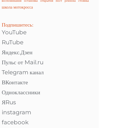
воспоминания
остановка
открытия
пост
ремзона
стоянка
школа мотокросса
Подпишитесь:
YouTube
RuTube
Яндекс.Дзен
Пульс от Mail.ru
Telegram канал
ВКонтакте
Одноклассники
ЯRus
instagram
facebook