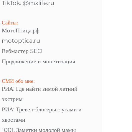
TikTok: @mxlife.ru
Сайты:
МотоПтица.рф
motoptica.ru
Вебмастер SEO
Продвижение и монетизация
СМИ обо мне:
РИА: Где найти зимой летний
экстрим
РИА: Тревел-блогеры с усами и
хвостами
1001: Заметки молодой мамы