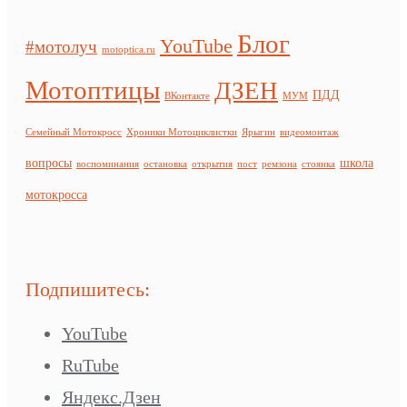
Блог
YouTube
#мотолуч
motoptica.ru
Мотоптицы
ДЗЕН
ПДД
ВКонтакте
МУМ
Семейный Мотокросс
Хроники Мотоциклистки
Ярыгин
видеомонтаж
вопросы
школа
воспоминания
остановка
открытия
пост
ремзона
стоянка
мотокросса
Подпишитесь:
YouTube
RuTube
Яндекс.Дзен