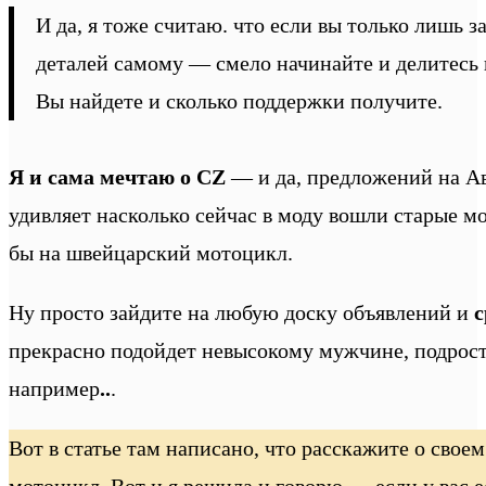
И да, я тоже считаю. что если вы только лишь 
деталей самому — смело начинайте и делитесь
Вы найдете и сколько поддержки получите.
Я и сама мечтаю о CZ
— и да, предложений на Ав
удивляет насколько сейчас в моду вошли старые м
бы на швейцарский мотоцикл.
Ну просто зайдите на любую доску объявлений и
с
прекрасно подойдет невысокому мужчине, подрост
например
..
.
Вот в статье там написано, что расскажите о сво
мотоцикл. Вот и я решила и говорю — если у вас 